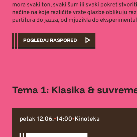
mora svaki ton, svaki šum ili svaki pokret stvori
načine na koje različite vrste glazbe oblikuju raz
partitura do jazza, od mjuzikla do eksperimental
POGLEDAJ RASPORED
Tema 1: Klasika & suvrem
petak 12.06.
•
14:00
•
Kinoteka