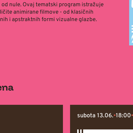
ti od nule. Ovaj tematski program istražuje
ličite animirane filmove - od klasičnih
nih i apstraktnih formi vizualne glazbe.
ena
subota 13.06.
•
18:00