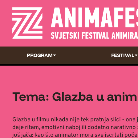
PROGRAM
FESTIVAL
Tema: Glazba u anim
Glazba u filmu nikada nije tek pratnja slici - ona 
daje ritam, emotivni naboj ili dodatno narativno
još jača: kao što animator mora sve iscrtati poče