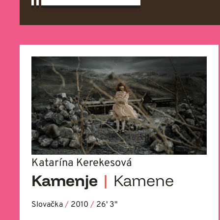
Katarína Kerekesová
Kamenje
|
Kamene
Slovačka
/
2010
/
26' 3''