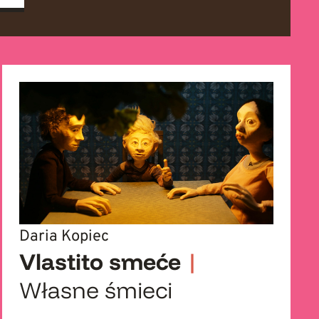
Daria Kopiec
Vlastito smeće
|
Własne śmieci