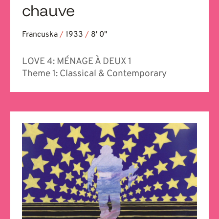
chauve
Francuska
/
1933
/
8' 0''
LOVE 4: MÉNAGE À DEUX 1
Theme 1: Classical & Contemporary