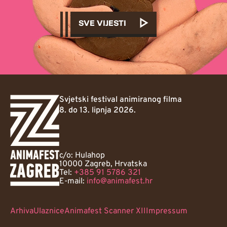
SVE VIJESTI
Svjetski festival animiranog filma
8. do 13. lipnja 2026.
c/o: Hulahop
10000 Zagreb, Hrvatska
Tel:
+385 91 5786 321
E-mail:
info@animafest.hr
Arhiva
Ulaznice
Animafest Scanner XII
Impressum