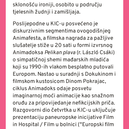
sklonošću ironiji, osobito u području
tjelesnih žudnji i zamišljaja.
Poslijepodne u KIC-u posvećeno je
diskurzivnim segmentima ovogodišnjeg
Animafesta, a filmska nagrada za pažljive
slušatelje stiže u 20 sati u formi izvrsnog
Animadoksa
Pelikan plava
(r. László Csáki)
o simpatičnoj shemi mađarskih mladića
koji su 1990-ih vlakom besplatno putovali
Europom. Nastao u suradnji s Dokukinom i
filmskom kustosicom Dinom Pokrajac,
ciklus Animadoks odaje posvetu
imaginarnoj moći animacije kao snažnom
oruđu za pripovijedanje nefikcijskih priča.
Razgovorni dio četvrtka u KIC-u uključuje
prezentaciju paneuropske inicijative Film
in Hospital / Film u bolnici ("Europski film