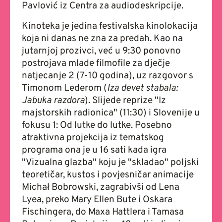
Pavlović iz Centra za audiodeskripcije.
Kinoteka je jedina festivalska kinolokacija
koja ni danas ne zna za predah. Kao na
jutarnjoj prozivci, već u 9:30 ponovno
postrojava mlade filmofile za dječje
natjecanje 2 (7-10 godina), uz razgovor s
Timonom Lederom (
Iza devet stabala:
Jabuka razdora
). Slijede reprize "Iz
majstorskih radionica" (11:30) i Slovenije u
fokusu 1: Od lutke do lutke. Posebno
atraktivna projekcija iz tematskog
programa ona je u 16 sati kada igra
"Vizualna glazba" koju je "skladao" poljski
teoretičar, kustos i povjesničar animacije
Michał Bobrowski, zagrabivši od Lena
Lyea, preko Mary Ellen Bute i Oskara
Fischingera, do Maxa Hattlera i Tamasa