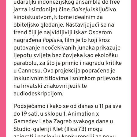
udaraljki indonezijskog ansambla do free
jazza i simfonije) čine
Odiseju
isključivo
kinoiskustvom, k tome idealnim za
obiteljsko gledanje. Nastavljajući se na
trend čiji je najvidljiviji iskaz Oscarom
nagrađena
Poplava
, film je to koji kroz
putovanje neočekivanih junaka prikazuje
ljepotu svijeta bez čovjeka kao ekološku
parabolu, za što je primio i nagradu kritike
u Cannesu. Ova projekcija popraćena je
inkluzivnim titlovima i snimkom prijevoda
na hrvatski znakovni jezik te
audiodeskripcijom.
Podsjećamo i kako se od danas u 11 pa sve
do 19 sati, u sklopu 1. Animation x
Gamedev Laba Zagreb svakoga dana u
Studio-galeriji Klet (Ilica 73) mogu