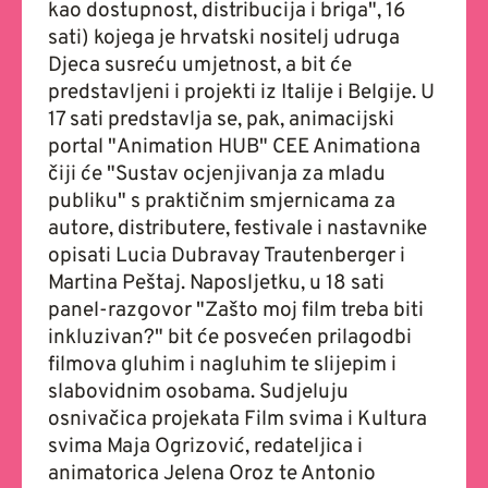
kao dostupnost, distribucija i briga", 16
sati) kojega je hrvatski nositelj udruga
Djeca susreću umjetnost, a bit će
predstavljeni i projekti iz Italije i Belgije. U
17 sati predstavlja se, pak, animacijski
portal "Animation HUB" CEE Animationa
čiji će "Sustav ocjenjivanja za mladu
publiku" s praktičnim smjernicama za
autore, distributere, festivale i nastavnike
opisati Lucia Dubravay Trautenberger i
Martina Peštaj. Naposljetku, u 18 sati
panel-razgovor "Zašto moj film treba biti
inkluzivan?" bit će posvećen prilagodbi
filmova gluhim i nagluhim te slijepim i
slabovidnim osobama. Sudjeluju
osnivačica projekata Film svima i Kultura
svima Maja Ogrizović, redateljica i
animatorica Jelena Oroz te Antonio