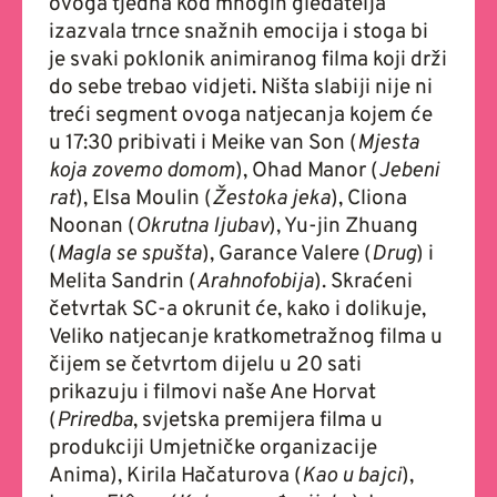
ovoga tjedna kod mnogih gledatelja
izazvala trnce snažnih emocija i stoga bi
je svaki poklonik animiranog filma koji drži
do sebe trebao vidjeti. Ništa slabiji nije ni
treći segment ovoga natjecanja kojem će
u 17:30 pribivati i Meike van Son (
Mjesta
koja zovemo domom
), Ohad Manor (
Jebeni
rat
), Elsa Moulin (
Žestoka jeka
), Cliona
Noonan (
Okrutna ljubav
), Yu-jin Zhuang
(
Magla se spušta
), Garance Valere (
Drug
) i
Melita Sandrin (
Arahnofobija
). Skraćeni
četvrtak SC-a okrunit će, kako i dolikuje,
Veliko natjecanje kratkometražnog filma u
čijem se četvrtom dijelu u 20 sati
prikazuju i filmovi naše Ane Horvat
(
Priredba
, svjetska premijera filma u
produkciji Umjetničke organizacije
Anima), Kirila Hačaturova (
Kao u bajci
),