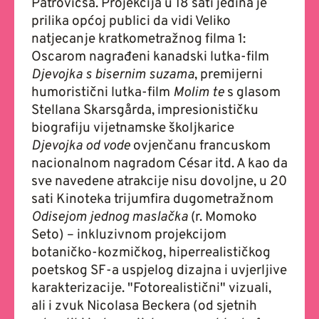
Patrovicsa. Projekcija u 18 sati jedina je
prilika općoj publici da vidi Veliko
natjecanje kratkometražnog filma 1:
Oscarom nagrađeni kanadski lutka-film
Djevojka s bisernim suzama
, premijerni
humoristični lutka-film
Molim te
s glasom
Stellana Skarsgårda, impresionističku
biografiju vijetnamske školjkarice
Djevojka od vode
ovjenčanu francuskom
nacionalnom nagradom César itd. A kao da
sve navedene atrakcije nisu dovoljne, u 20
sati Kinoteka trijumfira dugometražnom
Odisejom jednog maslačka
(r. Momoko
Seto) – inkluzivnom projekcijom
botaničko-kozmičkog, hiperrealističkog
poetskog SF-a uspjelog dizajna i uvjerljive
karakterizacije. "Fotorealistični" vizuali,
ali i zvuk Nicolasa Beckera (od sjetnih