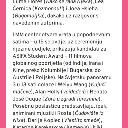
Lume Flôres (
Kako se rađa rijeka
), Lea
Černica (
Kozmonauti
) i Joea Hsieha
(
Bogomoljka
), dakako uz razgovor s
navedenim autorima.
I MM centar otvara vrata u popodnevnim
satima – u 15 se ovdje, uz ceremoniju
njezine dodjele, prikazuju kandidati za
ASIFA Student Award – 11 filmova
globalnog podrijetla (od Indije, Irana i
Kine, preko Kolumbije i Bugarske, do
Austrije i Poljske). Na Svjetsku panoramu
3 u 18 sati dolaze i Weiyu Wang (
Kujući
mačeve
), Alan Holly (
voideden
) i Renato
José Duque (
Zora u zgradi Terezinha
).
Posebnu poslasticu predstavljaju, ipak,
animirani mjuzikli Rosta (
Čudovište iz
Nixa
), Darije Kopiec (
Vlastito smeće
),
Kataríne Kerekesove (
Kamenje
) i Niki