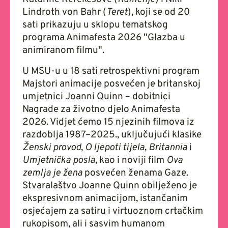
Lindroth von Bahr (
Teret
), koji se od 20
sati prikazuju u sklopu tematskog
programa Animafesta 2026 "Glazba u
animiranom filmu".
U MSU-u u 18 sati retrospektivni program
Majstori animacije posvećen je britanskoj
umjetnici Joanni Quinn – dobitnici
Nagrade za životno djelo Animafesta
2026. Vidjet ćemo 15 njezinih filmova iz
razdoblja 1987–2025., uključujući klasike
Ženski provod
,
O ljepoti tijela
,
Britannia
i
Umjetnička posla
, kao i noviji film
Ova
zemlja je žena
posvećen ženama Gaze.
Stvaralaštvo Joanne Quinn obilježeno je
ekspresivnom animacijom, istančanim
osjećajem za satiru i virtuoznom crtačkim
rukopisom, ali i sasvim humanom