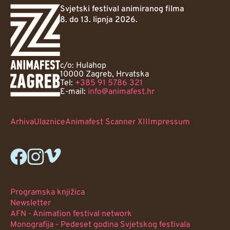
Svjetski festival animiranog filma
8. do 13. lipnja 2026.
c/o: Hulahop
10000 Zagreb, Hrvatska
Tel:
+385 91 5786 321
E-mail:
info@animafest.hr
Arhiva
Ulaznice
Animafest Scanner XII
Impressum
Programska knjižica
Newsletter
AFN - Animation festival network
Monografija - Pedeset godina Svjetskog festivala