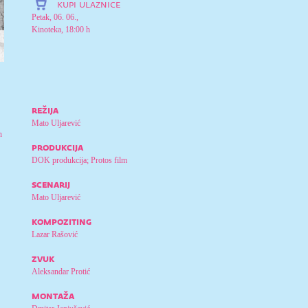
kupi ulaznice
Petak, 06. 06.,
Kinoteka, 18:00 h
režija
Mato Uljarević
n
produkcija
DOK produkcija; Protos film
scenarij
Mato Uljarević
kompoziting
Lazar Rašović
zvuk
Aleksandar Protić
montaža