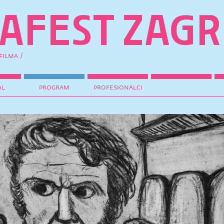
filma /
al
program
profesionalci