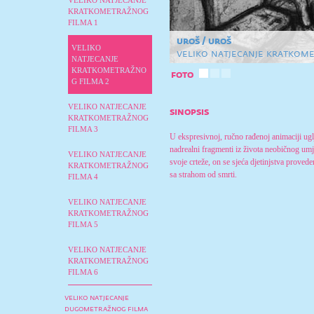
VELIKO NATJECANJE
KRATKOMETRAŽNOG
FILMA 1
uroš / uroš
VELIKO
veliko natjecanje kratkome
NATJECANJE
KRATKOMETRAŽNO
foto
G FILMA 2
VELIKO NATJECANJE
sinopsis
KRATKOMETRAŽNOG
FILMA 3
U ekspresivnoj, ručno rađenoj animaciji ug
nadrealni fragmenti iz života neobičnog um
VELIKO NATJECANJE
svoje crteže, on se sjeća djetinjstva proved
KRATKOMETRAŽNOG
sa strahom od smrti.
FILMA 4
VELIKO NATJECANJE
KRATKOMETRAŽNOG
FILMA 5
VELIKO NATJECANJE
KRATKOMETRAŽNOG
FILMA 6
veliko natjecanje
dugometražnog filma