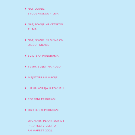
natjecanje
studentskog filma
natjecanje hrvatskog
filma
natjecanje filmova za
djecu i mlade
svjetska panorama
tema: svijet na rubu
majstori animacije
južna koreja u fokusu
posebni programi
obiteljski program
open air: pekar boris i
prijatelji / best of
animafest 2024