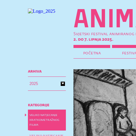
Svjetski festival animiranog 
2. do 7. lipnja 2025.
početna
festiv
arhiva
kategorije
veliko natjecanje
kratkometražnog
filma