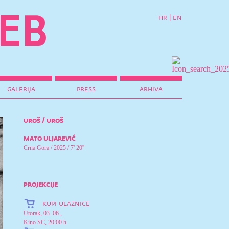
hr
|
en
galerija
press
arhiva
uroš / uroš
mato uljarević
Crna Gora / 2025 / 7' 20''
projekcije
kupi ulaznice
Utorak, 03. 06.,
Kino SC, 20:00 h