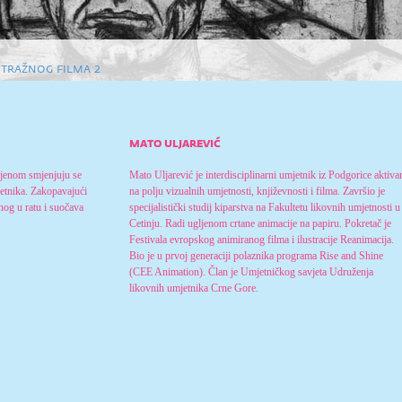
tražnog filma 2
mato uljarević
ljenom smjenjuju se
Mato Uljarević je interdisciplinarni umjetnik iz Podgorice aktiva
jetnika. Zakopavajući
na polju vizualnih umjetnosti, književnosti i filma. Završio je
enog u ratu i suočava
specijalistički studij kiparstva na Fakultetu likovnih umjetnosti u
Cetinju. Radi ugljenom crtane animacije na papiru. Pokretač je
Festivala evropskog animiranog filma i ilustracije Reanimacija.
Bio je u prvoj generaciji polaznika programa Rise and Shine
(CEE Animation). Član je Umjetničkog savjeta Udruženja
likovnih umjetnika Crne Gore.