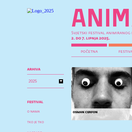
Svjetski festival animiranog 
2. do 7. lipnja 2025.
početna
festiv
arhiva
festival
o nama
osman cerfon
tko je tko