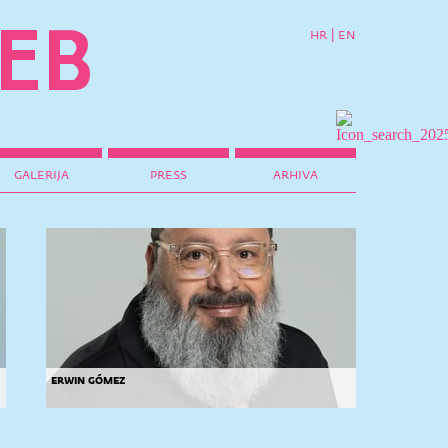
hr
|
en
galerija
press
arhiva
erwin gómez