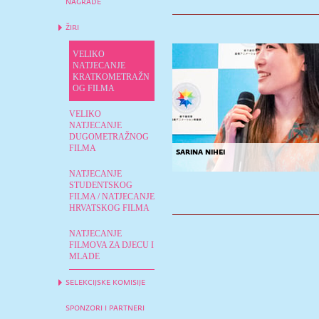
nagrade
žiri
VELIKO
NATJECANJE
KRATKOMETRAŽN
OG FILMA
VELIKO
NATJECANJE
DUGOMETRAŽNOG
FILMA
sarina nihei
NATJECANJE
STUDENTSKOG
FILMA / NATJECANJE
HRVATSKOG FILMA
NATJECANJE
FILMOVA ZA DJECU I
MLADE
selekcijske komisije
sponzori i partneri