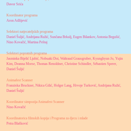
Davor Srića
Koordinator programa
Aron Adžijević
Selektori natjecateljskih programa
Daniel Šuljić, Andrijana Ružić, Sunčana Brkulj, Eugen Bilankov, Antonia Begušić,
Nino Kovačić, Martina Peštaj
Selektori popratnih programa
Jasminka Bijelić Ljubić, Nobuaki Doi, Waltraud Grausgruber, Kyunghyun Jo, Yujin
Kim, Deanna Morse, Thomas Renoldner, Christine Schindler, Sébastien Sperer,
Daniel Šuljić
Animafest Scanner
Franziska Bruckner, Nikica Gilić, Holger Lang, Hrvoje Turković, Andrijana Ružić,
Daniel Šuljić
Koordinator simpozija Animafest Scanner
Nino Kovačić
Koordinatorica filmskih kopija i Programa za djecu i mlade
Petra Blašković