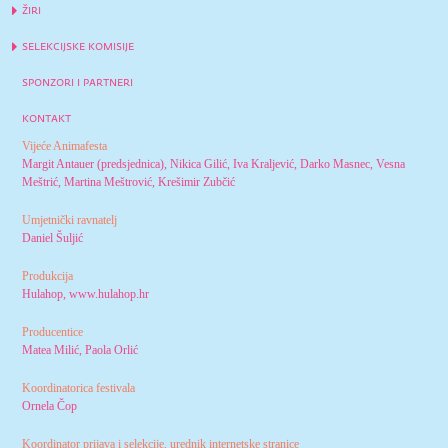
žiri
selekcijske komisije
sponzori i partneri
kontakt
Vijeće Animafesta
Margit Antauer (predsjednica), Nikica Gilić, Iva Kraljević, Darko Masnec, Vesna
Meštrić, Martina Meštrović, Krešimir Zubčić
Umjetnički ravnatelj
Daniel Šuljić
Produkcija
Hulahop, www.hulahop.hr
Producentice
Matea Milić, Paola Orlić
Koordinatorica festivala
Ornela Čop
Koordinator prijava i selekcije, urednik internetske stranice