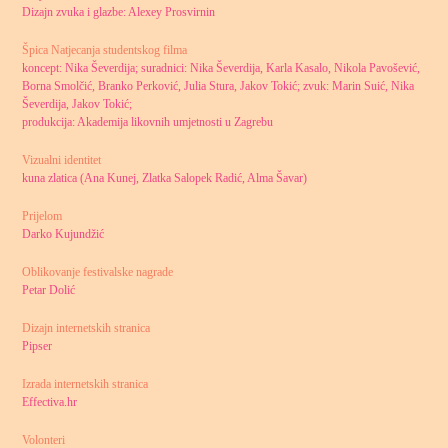
Dizajn zvuka i glazbe: Alexey Prosvirnin
Špica Natjecanja studentskog filma
koncept: Nika Ševerdija; suradnici: Nika Ševerdija, Karla Kasalo, Nikola Pavošević,
Borna Smolčić, Branko Perković, Julia Stura, Jakov Tokić; zvuk: Marin Suić, Nika
Ševerdija, Jakov Tokić;
produkcija: Akademija likovnih umjetnosti u Zagrebu
Vizualni identitet
kuna zlatica (Ana Kunej, Zlatka Salopek Radić, Alma Šavar)
Prijelom
Darko Kujundžić
Oblikovanje festivalske nagrade
Petar Dolić
Dizajn internetskih stranica
Pipser
Izrada internetskih stranica
Effectiva.hr
Volonteri