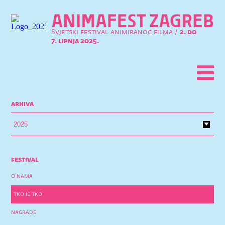
Svjetski festival animiranog filma /
2. do
7. lipnja 2025.
arhiva
festival
o nama
tko je tko
nagrade