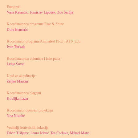
Fotografi
Vana Katančić, Tomislav Lipošek, Zoe Šarlija
Koordinatorica programa Rise & Shine
Dora Bencerić
Koordinator programa Animafest PRO i AFN Edu
Ivan Turkalj
Koordinatorica volontera i info-pulta
Lidija Šuvić
Ured za akreditacije
Željko Marčan
Koordinatorica blagajni
Koviljka Lazar
Koordinator open-air projekcija
Noa Nikolić
Voditelji festivalskih lokacija
Edvin Tišljarec, Laura Jeletić, Tea Čorluka, Mihael Matić