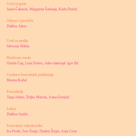
Ured za goste
Jasna Čakarun, Margareta Šarkanji, Karla Dorkić
Odnosi s javnošću
Dalibor Jakus
Ured za medije
Silvestar Mileta
Društvene mreže
Ornela Čop, Lena Došen; video materijal: Igor Ilić
Urednica festivalskih publikacija
Marina Kožul
Prevoditelji
Tanja Jelinić, Željko Marčan, Ivana Ostojčić
Lektor
Dalibor Jurišić
Festivalske videokronike
Iva Prolić, Ivor Šonje, Dražen Žerjav, Anja Cerar