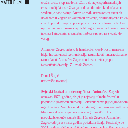
crteža, preko stop-motiona, CGI-a do najeksperimentalnijih
cross-medijskih istraživanja - od samih početaka do danas u
središtu je naše pažnje. Autori sa svih strana svijeta znaju da
dolaskom u Zagreb dolaze među prijatelje, dobronamjerne koleg
i među publiku koja prepoznaje, cijeni i voli njihova djela. I sve
njih, od najvećih imena sjajnih filmografija do nadolazećih novih
talenata i studenata, u Zagrebu možete susresti na sjedalu do
vašeg.
Animafest Zagreb mjesto je inspiracije, kreativnosti, razmjene
ideja, inovativnosti, komunikacije, raznolikosti i internacionalne
raznolikosti. Animafest Zagreb nudi vam svijet prepun
fantastičnih dragulja. Z... znači Zagreb!
Daniel Šuljić,
umjetnički ravnatelj
Svjetski festival animiranog filma - Animafest Zagreb
,
osnovan 1972. godine, drugi je najstariji filmski festival u
potpunosti posvećen animaciji. Pokrenut zahvaljujući globalnom
ugledu autora Zagrebačke škole crtanog filma, osnovan odluka
Međunarodne asocijacije animiranog filma ASIFA-e,
produkcijske kuće Zagreb film i Grada Zagreba, Animafest
Zagreb odvija se svake godine početkom lipnja. Festival je do
2005. godine održavan u bijenalnom ritmu, nakon čega nastavlja