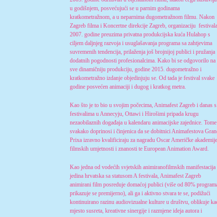
u godišnjem, posvećujući se u parnim godinama
kratkometražnom, a u neparnima dugometražnom filmu. Nakon
Zagreb filma i Koncertne direkcije Zagreb, organizaciju festival
2007. godine preuzima privatna produkcijska kuća Hulahop s
ciljem daljnjeg razvoja i usuglašavanja programa sa zahtjevima
suvremenih tendencija, prilaženja još brojnijoj publici i pružanja
dodatnih pogodnosti profesionalcima. Kako bi se odgovorilo na
sve dinamičniju produkciju, godine 2015. dugometražno i
kratkometražno izdanje objedinjuju se. Od tada je festival svake
godine posvećen animaciji i dugog i kratkog metra.
Kao što je to bio u svojim počecima, Animafest Zagreb i danas s
festivalima u Annecyju, Ottawi i Hirošimi pripada krugu
nezaobilaznih događaja u kalendaru animacijske zajednice. Tome
svakako doprinosi i činjenica da se dobitnici Animafestova Gra
Prixa izravno kvalificiraju za nagradu Oscar Američke akademij
filmskih umjetnosti i znanosti te European Animation Award.
Kao jedna od vodećih svjetskih animiranofilmskih manifestacija 
jedina hrvatska sa statusom A festivala, Animafest Zagreb
animirani film posreduje domaćoj publici (više od 80% program
prikazuje se premijerno), ali ga i aktivno stvara te se, podižući
kontinuirano razinu audiovizualne kulture u društvu, oblikuje ka
mjesto susreta, kreativne sinergije i razmjene ideja autora i