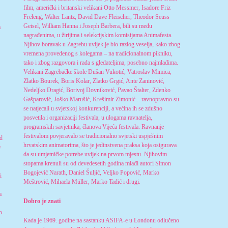
film, američki i britanski velikani Otto Messmer, Isadore Friz
Freleng, Walter Lantz, David Dave Fleischer, Theodor Seuss
Geisel, William Hanna i Joseph Barbera, bili su među
a
nagrađenima, u žirijima i selekcijskim komisijama Animafesta.
Njihov boravak u Zagrebu uvijek je bio razlog veselja, kako zbog
vremena provedenog s kolegama – na tradicionalnom pikniku,
tako i zbog razgovora i rada s gledateljima, posebno najmlađima.
Velikani Zagrebačke škole Dušan Vukotić, Vatroslav Mimica,
Zlatko Bourek, Boris Kolar, Zlatko Grgić, Ante Zaninović,
Nedeljko Dragić, Borivoj Dovniković, Pavao Štalter, Zdenko
Gašparović, Joško Marušić, Krešimir Zimonić... ravnopravno su
se natjecali u svjetskoj konkurenciji, a većina ih se zdušno
posvetila i organizaciji festivala, u ulogama ravnatelja,
programskih savjetnika, članova Vijeća festivala. Ravnanje
festivalom povjeravalo se tradicionalno svjetski uspješnim
nd
hrvatskim animatorima, što je jedinstvena praksa koja osigurava
e
da su umjetničke potrebe uvijek na prvom mjestu. Njihovim
stopama krenuli su od devedesetih godina mlađi autori Simon
Bogojević Narath, Daniel Šuljić, Veljko Popović, Marko
i
Meštrović, Mihaela Müller, Marko Tadić i drugi.
a
Dobro je znati
o
Kada je 1969. godine na sastanku ASIFA-e u Londonu odlučeno