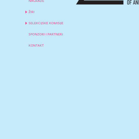
nagrade
žiri
selekcijske komisije
sponzori i partneri
kontakt