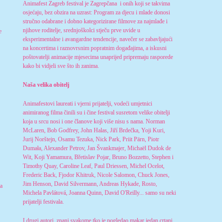
Animafest Zagreb festival je Zagrepčana i onih koji se takvima
osjećaju, bez obzira na uzrast: Program za djecu i mlade donosi
stručno odabrane i dobno kategorizirane filmove za najmlađe i
njihove roditelje, srednjoškolci stječu prve uvide u
e
eksperimentalne i avangardne tendencije, navečer se zabavljajući
na koncertima i raznovrsnim popratnim događajima, a iskusni
poštovatelji animacije mjesecima unaprijed pripremaju rasporede
kako bi vidjeli sve što ih zanima.
Naša velika obitelj
Animafestovi laureati i vjerni prijatelji, vodeći umjetnici
animiranog filma činili su i čine festival susretom velike obitelji
koja u srcu nosi i one članove koji više nisu s nama. Norman
McLaren, Bob Godfrey, John Halas, Jiří Brdečka, Yoji Kuri,
Jurij Norštejn, Osamu Tezuka, Nick Park, Priit Pärn, Piotr
Dumała, Alexander Petrov, Jan Švankmajer, Michaël Dudok de
Wit, Koji Yamamura, Břetislav Pojar, Bruno Bozzetto, Stephen i
Timothy Quay, Caroline Leaf, Paul Driessen, Michel Ocelot,
Frederic Back, Fjodor Khitruk, Nicole Salomon, Chuck Jones,
Jim Henson, David Silvermann, Andreas Hykade, Rosto,
ma
Michela Pavlátová, Joanna Quinn, David O'Reilly... samo su neki
prijatelji festivala.
I drugi autori, znani svakome tko je pogledao makar jedan crtani