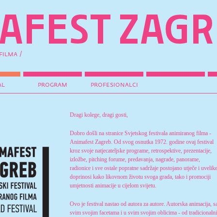
filma /
al
program
profesionalci
Dragi kolege, dragi gosti,
Dobro došli na stranice Svjetskog festivala animiranog filma -
Animafest Zagreb. Od svog osnutka 1972. godine ovaj festival
kroz svoje natjecateljske programe, retrospektive, prezentacije,
izložbe, pitching forume, predavanja, nagrade, panorame,
radionice i sve ostale popratne sadržaje postojano utječe i uvelik
doprinosi kako likovnom životu svoga grada, tako i promociji
umjetnosti animacije u cijelom svijetu.
Ovo je festival nastao od autora za autore. Autorska animacija, s
svim svojim facetama i u svim svojim oblicima - od tradicionaln