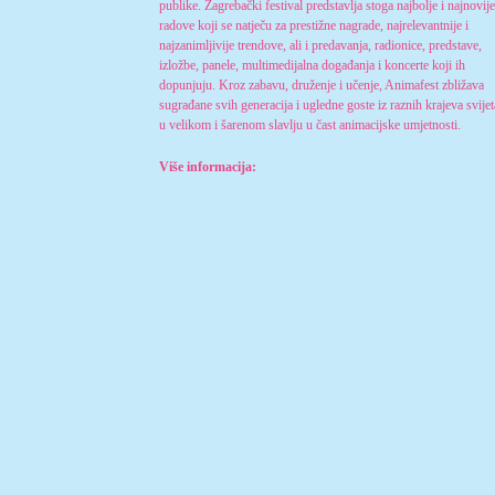
publike. Zagrebački festival predstavlja stoga najbolje i najnovije
radove koji se natječu za prestižne nagrade, najrelevantnije i
najzanimljivije trendove, ali i predavanja, radionice, predstave,
izložbe, panele, multimedijalna događanja i koncerte koji ih
dopunjuju. Kroz zabavu, druženje i učenje, Animafest zbližava
sugrađane svih generacija i ugledne goste iz raznih krajeva svijet
u velikom i šarenom slavlju u čast animacijske umjetnosti.
Više informacija: