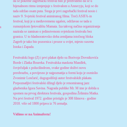
da se pokrene zagrebački festival bilo je predviđeno da se u
bijenalnom ritmu izmjenjuje s festivalom u Annecyju, koji se do
tada održao osam puta. Stoga je prvi zagrebački festival nosio i
naziv 9. Svjetski festival animiranog filma. Treći ASIFA-in
festival, koji je u međuvremenu ugašen, održavao se tada u
rumunjskom ljetovalištu Mamaia. Iza takvog načina organiziranja
a
nazirala se zamisao o jedinstvenom svjetskom festivalu bez
granica. U to hladnoratovsko doba zemljama istočnog bloka
Zagreb je tako bio pozornica i prozor u svijet, mjesto susreta
Istoka i Zapada.
Festivalski logo (Z) i prvi plakat djelo su Borivoja Dovnikovića
Borde i Zlatka Boureka. Festivalska maskota Mandlek,
čovječuljak s polucilindrom, svake godine doživi novu
preobrazbu, a povijesno je najpoznatija u formi koju je osmislio
Zvonimir Lončarić, dugogodišnji autor festivalskih plakata.
Prepoznatljivi festivalski džingl djelo je renomiranog jazz
glazbenika Igora Savina. Nagrada publike Mr. M ime je dobila u
spomen na prvog direktora festivala, gospodina Želimira Matka.
Na prvi festival 1972. godine pristiglo je 308 filmova - godine
2018. više od 1800 prijava iz 76 zemalja.
Vidimo se na Animafestu!