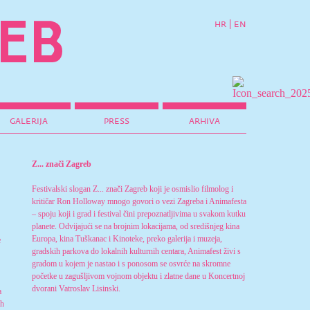
hr
|
en
galerija
press
arhiva
Z... znači Zagreb
Festivalski slogan Z... znači Zagreb koji je osmislio filmolog i
kritičar Ron Holloway mnogo govori o vezi Zagreba i Animafesta
– spoju koji i grad i festival čini prepoznatljivima u svakom kutku
planete. Odvijajući se na brojnim lokacijama, od središnjeg kina
Europa, kina Tuškanac i Kinoteke, preko galerija i muzeja,
e
gradskih parkova do lokalnih kulturnih centara, Animafest živi s
gradom u kojem je nastao i s ponosom se osvrće na skromne
početke u zagušljivom vojnom objektu i zlatne dane u Koncertnoj
dvorani Vatroslav Lisinski.
a
ih