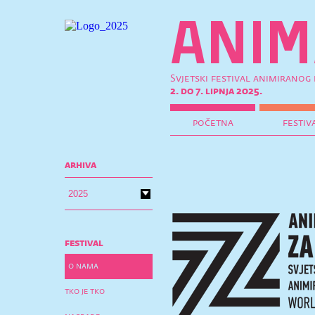
Svjetski festival animiranog 
2. do 7. lipnja 2025.
početna
festiv
arhiva
festival
o nama
tko je tko