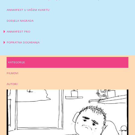
animafest u vašem kvartu
dodjela nagrada
animafest pro
popratna događanja
kategorije
filmovi
autori