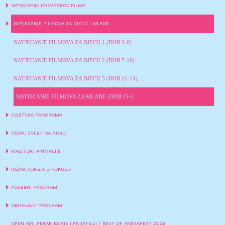
natjecanje hrvatskog filma
natjecanje filmova za djecu i mlade
NATJECANJE FILMOVA ZA DJECU 1 (DOB 3-6)
NATJECANJE FILMOVA ZA DJECU 2 (DOB 7-10)
NATJECANJE FILMOVA ZA DJECU 3 (DOB 11-14)
NATJECANJE FILMOVA ZA MLADE (DOB 15+)
svjetska panorama
tema: svijet na rubu
majstori animacije
južna koreja u fokusu
posebni programi
obiteljski program
open air: pekar boris i prijatelji / best of animafest 2024