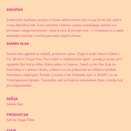
sinopsis
Sredovječni muškarac prisjeća se burne adolescentske faze svoga života dok sjedi u
svojoj dječačkoj sobi. Kroz zamršena i duboko osobna razmišljanja, nekako sva
povezana s njegovom kosom – koja ili raste ili prestaje rasti – s vremenom se u nama
akumulira značenje o većem putovanju njegova života.
sameh alaa
Sameh Alaa egipatski je redatelj, producent i pisac. Njegovi kratki filmovi
Fifteen
i
I’m Afraid to Forget Your Face
stekli su međunarodni ugled - potonji je postao prvi
egipatski film koji je dobio Zlatnu palmu u Cannesu. Sameh je bio član žirija na
festivalima u Cannesu i Kairu, a filmovi su mu prikazivani na velikim svjetskim
festivalima, uključujući Toronto, Locarno i San Sebastián, kao i u MoMA-i te na
Venecijanskom bijenalu. Trenutačno radi na kratkom animiranom filmu i razvija svoj
prvi dugometražac.
režija
Sameh Alaa
produkcija
Salt for Sugar Films
zvuk