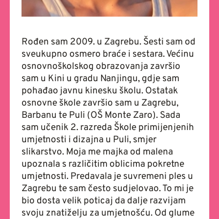
Rođen sam 2009. u Zagrebu. Šesti sam od
sveukupno osmero braće i sestara. Većinu
osnovnoškolskog obrazovanja završio
sam u Kini u gradu Nanjingu, gdje sam
pohađao javnu kinesku školu. Ostatak
osnovne škole završio sam u Zagrebu,
Barbanu te Puli (OŠ Monte Zaro). Sada
sam učenik 2. razreda Škole primijenjenih
umjetnosti i dizajna u Puli, smjer
slikarstvo. Moja me majka od malena
upoznala s različitim oblicima pokretne
umjetnosti. Predavala je suvremeni ples u
Zagrebu te sam često sudjelovao. To mi je
bio dosta velik poticaj da dalje razvijam
svoju znatiželju za umjetnošću. Od glume