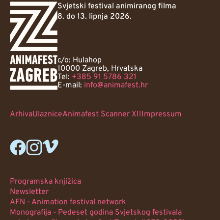
Svjetski festival animiranog filma
8. do 13. lipnja 2026.
c/o: Hulahop
10000 Zagreb, Hrvatska
Tel:
+385 91 5786 321
E-mail:
info@animafest.hr
Arhiva
Ulaznice
Animafest Scanner XII
Impressum
Programska knjižica
Newsletter
AFN - Animation festival network
Monografija - Pedeset godina Svjetskog festivala