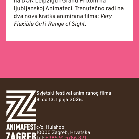
na DOK Leipzigu i Grand Prixom na
ljubljanskoj Animateci. Trenutačno radi na
dva nova kratka animirana filma:
Very
Flexible Girl
i
Range of Sight
.
Svjetski festival animiranog filma
8. do 13. lipnja 2026.
c/o: Hulahop
10000 Zagreb, Hrvatska
Tel:
+385 91 5786 321