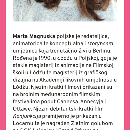
Marta Magnuska
poljska je redateljica,
animatorica te konceptualna i
storyboard
umjetnica koja trenutačno živi u Berlinu.
Rođena je 1990. u Łódźu u Poljskoj, gdje je
stekla magisterij iz animacije na Filmskoj
školi u Łódźu te magisterij iz grafičkog
dizajna na Akademiji likovnih umjetnosti u
Łódźu. Njezini kratki filmovi prikazani su
na brojnim međunarodnim filmskim
festivalima poput Cannesa, Annecyja i
Ottawe. Njezin debitantski kratki film
Konjunkcija
premijerno je prikazan u
Locarnu te je nagrađen Zlatnim golubom