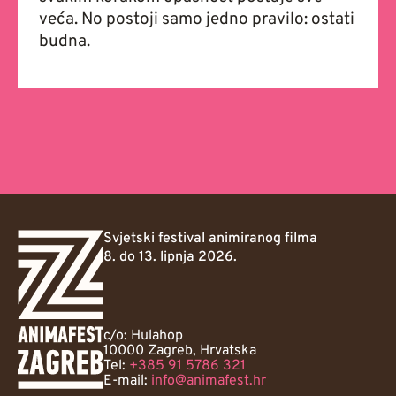
veća. No postoji samo jedno pravilo: ostati
budna.
Svjetski festival animiranog filma
8. do 13. lipnja 2026.
c/o: Hulahop
10000 Zagreb, Hrvatska
Tel:
+385 91 5786 321
E-mail:
info@animafest.hr