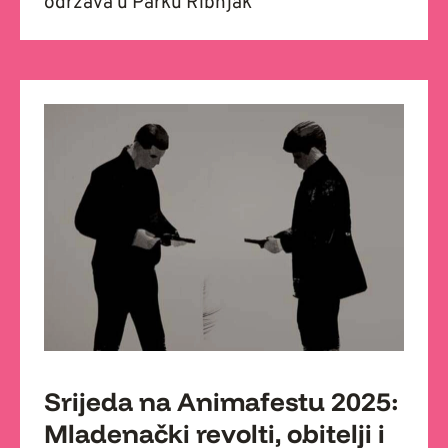
održava u Parku Ribnjak
Srijeda na Animafestu 2025:
Mladenački revolti, obitelji i