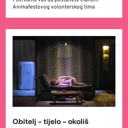
Pozivamo vas da postanete članom
Animafestovog volonterskog tima
Obitelj – tijelo – okoliš