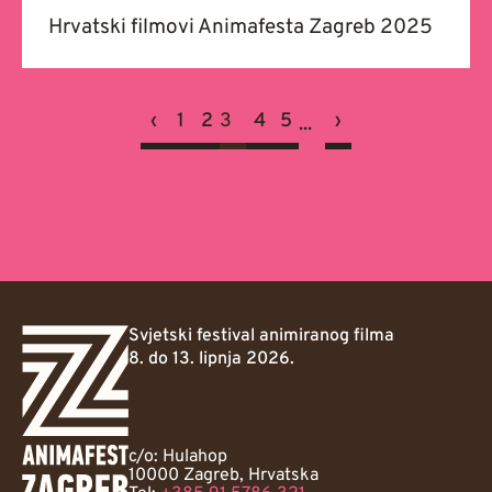
Hrvatski filmovi Animafesta Zagreb 2025
‹
1
2
3
4
5
›
...
Svjetski festival animiranog filma
8. do 13. lipnja 2026.
c/o: Hulahop
10000 Zagreb, Hrvatska